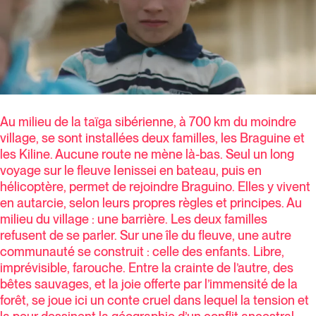
Au milieu de la taïga sibérienne, à 700 km du moindre
village, se sont installées deux familles, les Braguine et
les Kiline. Aucune route ne mène là-bas. Seul un long
voyage sur le fleuve Ienissei en bateau, puis en
hélicoptère, permet de rejoindre Braguino. Elles y vivent
en autarcie, selon leurs propres règles et principes. Au
milieu du village : une barrière. Les deux familles
refusent de se parler. Sur une île du fleuve, une autre
communauté se construit : celle des enfants. Libre,
imprévisible, farouche. Entre la crainte de l’autre, des
bêtes sauvages, et la joie offerte par l’immensité de la
forêt, se joue ici un conte cruel dans lequel la tension et