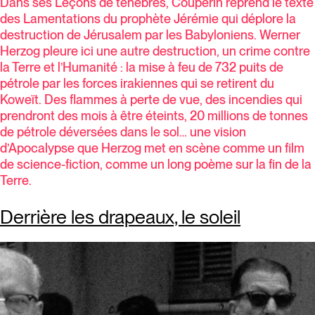
Dans ses Leçons de ténèbres, Couperin reprend le texte
des Lamentations du prophète Jérémie qui déplore la
destruction de Jérusalem par les Babyloniens. Werner
Herzog pleure ici une autre destruction, un crime contre
la Terre et l’Humanité : la mise à feu de 732 puits de
pétrole par les forces irakiennes qui se retirent du
Koweït. Des flammes à perte de vue, des incendies qui
prendront des mois à être éteints, 20 millions de tonnes
de pétrole déversées dans le sol… une vision
d’Apocalypse que Herzog met en scène comme un film
de science-fiction, comme un long poème sur la fin de la
Terre.
Derrière les drapeaux, le soleil