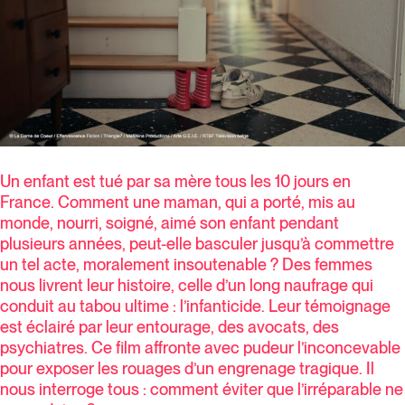
Un enfant est tué par sa mère tous les 10 jours en
France. Comment une maman, qui a porté, mis au
monde, nourri, soigné, aimé son enfant pendant
plusieurs années, peut-elle basculer jusqu’à commettre
un tel acte, moralement insoutenable ? Des femmes
nous livrent leur histoire, celle d’un long naufrage qui
conduit au tabou ultime : l’infanticide. Leur témoignage
est éclairé par leur entourage, des avocats, des
psychiatres. Ce film affronte avec pudeur l’inconcevable
pour exposer les rouages d’un engrenage tragique. Il
nous interroge tous : comment éviter que l’irréparable ne