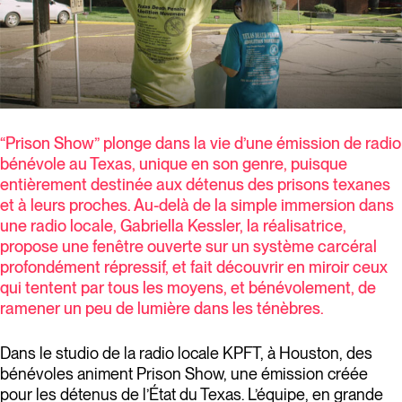
“Prison Show” plonge dans la vie d’une émission de radio
bénévole au Texas, unique en son genre, puisque
entièrement destinée aux détenus des prisons texanes
et à leurs proches. Au-delà de la simple immersion dans
une radio locale, Gabriella Kessler, la réalisatrice,
propose une fenêtre ouverte sur un système carcéral
profondément répressif, et fait découvrir en miroir ceux
qui tentent par tous les moyens, et bénévolement, de
ramener un peu de lumière dans les ténèbres.
Dans le studio de la radio locale KPFT, à Houston, des
bénévoles animent Prison Show, une émission créée
pour les détenus de l’État du Texas. L’équipe, en grande