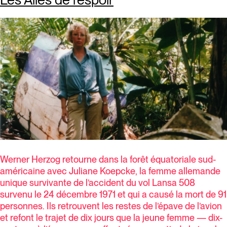
Werner Herzog retourne dans la forêt équatoriale sud-
américaine avec Juliane Koepcke, la femme allemande
unique survivante de l’accident du vol Lansa 508
survenu le 24 décembre 1971 et qui a causé la mort de 91
personnes. Ils retrouvent les restes de l’épave de l’avion
et refont le trajet de dix jours que la jeune femme — dix-