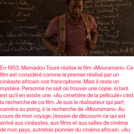
En 1953, Mamadou Touré réalise le film «Mouramani». Ce
film est considéré comme le premier réalisé par un
cinéaste africain noir francophone. Mais il reste un
mystère. Personne ne sait où trouver une copie, si tant
est qu’il en existe une. «Au cimetière de la pellicule» c’est
la recherche de ce film. Je suis le réalisateur qui part,
caméra au poing, à la recherche de «Mouramani». Au
cours de mon voyage, j’essaie de découvrir ce qui est
arrivé aux cinéastes, aux films et aux salles de cinéma
de mon pays, autrefois pionnier du cinéma africain. «Au