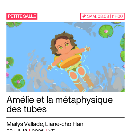
PETITE SALLE
SAM. 08.08 | 11H00
Amélie et la métaphysique
des tubes
Maïlys Vallade, Liane-cho Han
FR
1H18
2026
VF