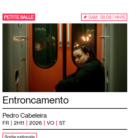
PETITE SALLE
SAM. 08.08 | 14H15
Entroncamento
Pedro Cabeleira
FR
2H11
2026
VO
ST
Sortie nationale