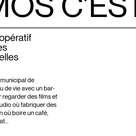
MOS C’ES
opératif
es
elles
 municipal de
 de vie avec un bar-
 regarder des films et
tudio où fabriquer des
n où boire un café,
bat…