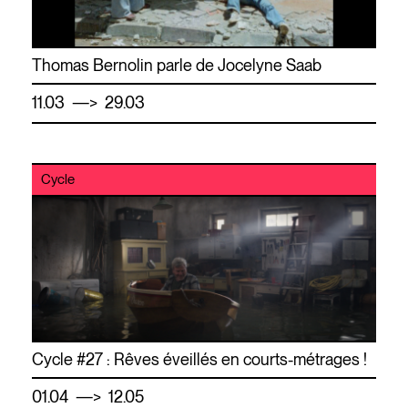
Thomas Bernolin parle de Jocelyne Saab
—
11.03
> 29.03
Cycle
Cycle #27 : Rêves éveillés en courts-métrages !
—
01.04
> 12.05