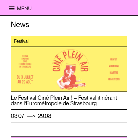
MENU
Skip
News
to
content
Festival
Le Festival Ciné Plein Air ! – Festival itinérant
dans l’Eurométropole de Strasbourg
—
03.07
> 29.08