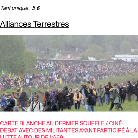
Tarif unique : 5 €
Alliances Terrestres
CARTE BLANCHE AU DERNIER SOUFFLE / CINÉ-
DÉBAT
AVEC DES MILITANT·ES AYANT PARTICIPÉ À LA
LUTTE AUTOUR DE L’A69