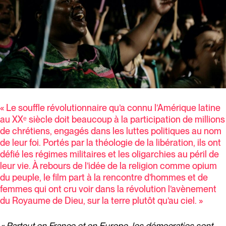
« Le souffle révolutionnaire qu’a connu l’Amérique latine
au XXᵉ siècle doit beaucoup à la participation de millions
de chrétiens, engagés dans les luttes politiques au nom
de leur foi. Portés par la théologie de la libération, ils ont
défié les régimes militaires et les oligarchies au péril de
leur vie. À rebours de l’idée de la religion comme opium
du peuple, le film part à la rencontre d’hommes et de
femmes qui ont cru voir dans la révolution l’avènement
du Royaume de Dieu, sur la terre plutôt qu’au ciel. »
« Partout en France et en Europe, les démocraties sont