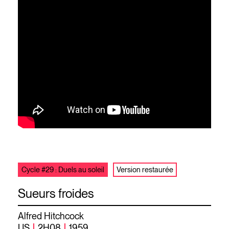
Cycle #29 : Duels au soleil
Version restaurée
Sueurs froides
Alfred Hitchcock
US
2H08
1959