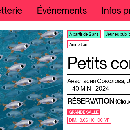
etterie
Événements
Infos p
À partir de 2 ans
Jeunes publi
Animation
Petits c
Анастасия Соколова, Urs
40 MIN
2024
RÉSERVATION
(Cliqu
GRANDE SALLE
DIM. 13.06 | 10H00
|
VF