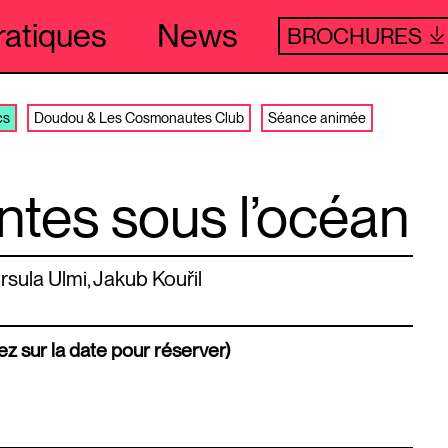
ratiques
News
BROCHURES
cs
Doudou & Les Cosmonautes Club
Séance animée
ontes sous l’océan
ula Ulmi, Jakub Kouřil
ez sur la date pour réserver)