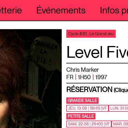
etterie
Événements
Infos p
Cycle #30 : Le Grand Jeu
Level Fi
Chris Marker
FR
1H50
1997
RÉSERVATION
(Cliqu
GRANDE SALLE
JEU. 13.08 | 18H15
|
VF
LUN. 31.0
PETITE SALLE
SAM. 22.08 | 21H00
|
VF
MAR. 08