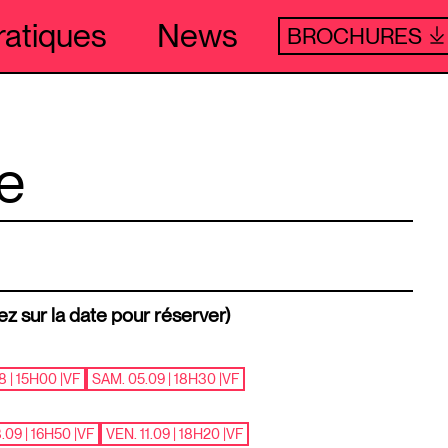
ratiques
News
BROCHURES
ve
ez sur la date pour réserver)
8 | 15H00
|
VF
SAM. 05.09 | 18H30
|
VF
.09 | 16H50
|
VF
VEN. 11.09 | 18H20
|
VF