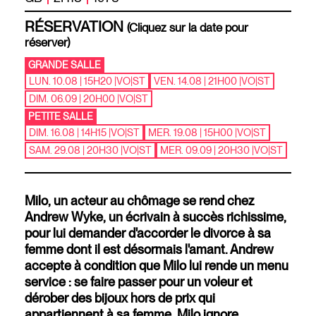
RÉSERVATION
(Cliquez sur la date pour
réserver)
GRANDE SALLE
LUN. 10.08 | 15H20
|
VO
|
ST
VEN. 14.08 | 21H00
|
VO
|
ST
DIM. 06.09 | 20H00
|
VO
|
ST
PETITE SALLE
DIM. 16.08 | 14H15
|
VO
|
ST
MER. 19.08 | 15H00
|
VO
|
ST
SAM. 29.08 | 20H30
|
VO
|
ST
MER. 09.09 | 20H30
|
VO
|
ST
Milo, un acteur au chômage se rend chez
Andrew Wyke, un écrivain à succès richissime,
pour lui demander d'accorder le divorce à sa
femme dont il est désormais l'amant. Andrew
accepte à condition que Milo lui rende un menu
service : se faire passer pour un voleur et
dérober des bijoux hors de prix qui
appartiennent à sa femme. Milo ignore