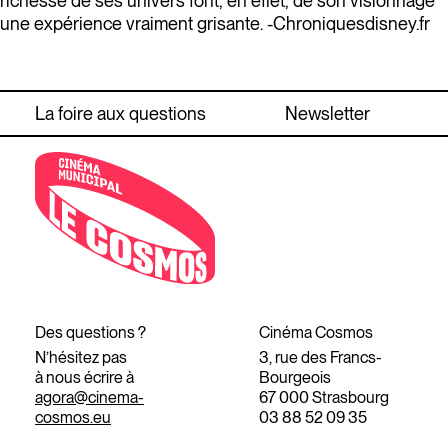
richesse de ses univers font, en effet, de son visionnage
une expérience vraiment grisante. -Chroniquesdisney.fr
La foire aux questions
Newsletter
Des questions ?
Cinéma Cosmos
N’hésitez pas
3, rue des Francs-
à nous écrire à
Bourgeois
agora@cinema-
67 000 Strasbourg
cosmos.eu
03 88 52 09 35