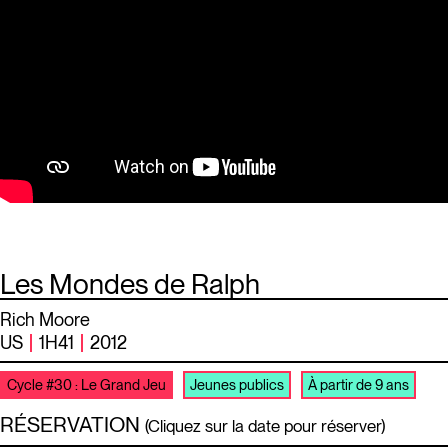
Les Mondes de Ralph
Rich Moore
US
1H41
2012
Cycle #30 : Le Grand Jeu
Jeunes publics
À partir de 9 ans
RÉSERVATION
(Cliquez sur la date pour réserver)