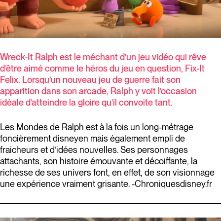
Wreck-It Ralph est le méchant d’un jeu vidéo qui rêve
d’être aimé comme le héros du jeu en question, Fix-It
Felix. Lorsqu’un nouveau jeu de guerre fait son
apparition dans son arcade, Ralph y voit l’occasion
idéale d’atteindre la gloire qu’il convoite tant.
Les Mondes de Ralph est à la fois un long-métrage
foncièrement disneyen mais également empli de
fraicheurs et d’idées nouvelles. Ses personnages
attachants, son histoire émouvante et décoiffante, la
richesse de ses univers font, en effet, de son visionnage
une expérience vraiment grisante. -Chroniquesdisney.fr