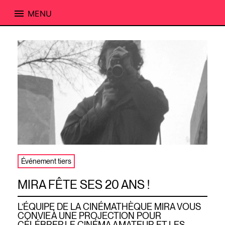
MENU
Skip
to
content
Événement tiers
MIRA FÊTE SES 20 ANS !
L’ÉQUIPE DE LA CINÉMATHÈQUE MIRA VOUS
CONVIE À UNE PROJECTION POUR
CÉLÉBRER LE CINÉMA AMATEUR ET LES