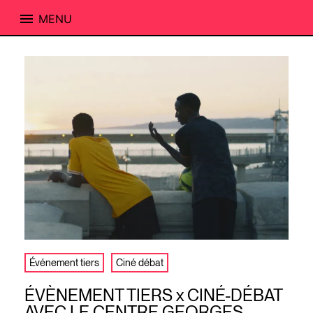
MENU
Skip
to
content
Événement tiers
Ciné débat
ÉVÈNEMENT TIERS x CINÉ-DÉBAT
AVEC LE CENTRE GEORGES