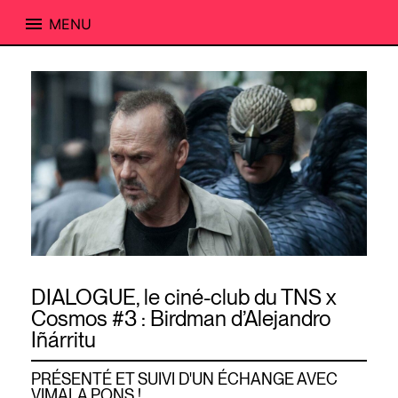
MENU
Skip
to
content
DIALOGUE, le ciné-club du TNS x
Cosmos #3 : Birdman d’Alejandro
Iñárritu
PRÉSENTÉ ET SUIVI D'UN ÉCHANGE AVEC
VIMALA PONS !