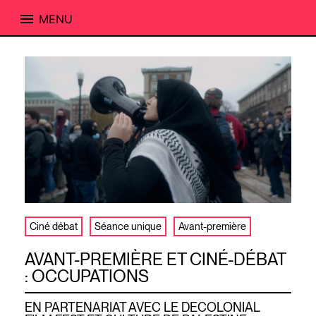
MENU
Skip
to
content
Ciné débat
Séance unique
Avant-première
AVANT-PREMIÈRE ET CINÉ-DÉBAT
: OCCUPATIONS
EN PARTENARIAT AVEC LE DECOLONIAL