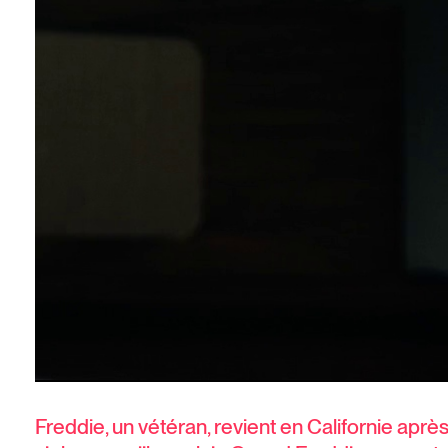
Freddie, un vétéran, revient en Californie après s