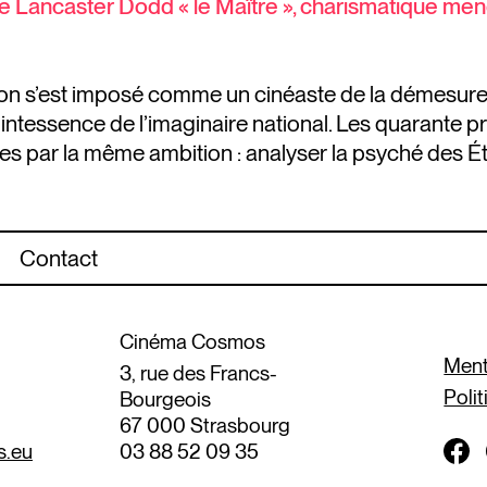
tre Lancaster Dodd « le Maître », charismatique m
n s’est imposé comme un cinéaste de la démesure, e
ntessence de l’imaginaire national. Les quarante p
s par la même ambition : analyser la psyché des É
Contact
Cinéma Cosmos
Ment
3, rue des Francs-
Polit
Bourgeois
67 000 Strasbourg
s.eu
03 88 52 09 35