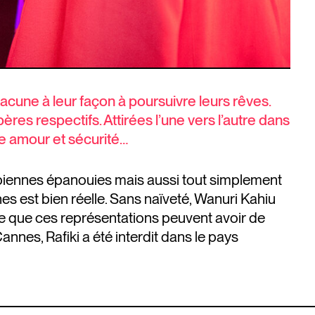
acune à leur façon à poursuivre leurs rêves.
res respectifs. Attirées l’une vers l’autre dans
re amour et sécurité…
esbiennes épanouies mais aussi tout simplement
es est bien réelle. Sans naïveté, Wanuri Kahiu
 ce que ces représentations peuvent avoir de
nnes, Rafiki a été interdit dans le pays