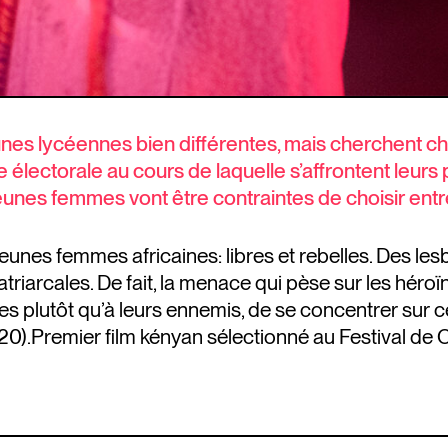
unes lycéennes bien différentes, mais cherchent ch
ectorale au cours de laquelle s’affrontent leurs pè
eunes femmes vont être contraintes de choisir ent
jeunes femmes africaines: libres et rebelles. Des l
iarcales. De fait, la menace qui pèse sur les héroïn
ses plutôt qu’à leurs ennemis, de se concentrer sur
20).Premier film kényan sélectionné au Festival de Ca