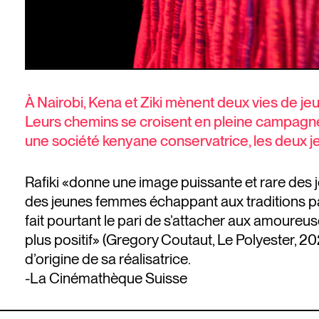
À Nairobi, Kena et Ziki mènent deux vies de je
Leurs chemins se croisent en pleine campagne él
une société kenyane conservatrice, les deux j
Rafiki «donne une image puissante et rare des 
des jeunes femmes échappant aux traditions patr
fait pourtant le pari de s’attacher aux amoureu
plus positif» (Gregory Coutaut, Le Polyester, 20
d’origine de sa réalisatrice.
-La Cinémathèque Suisse