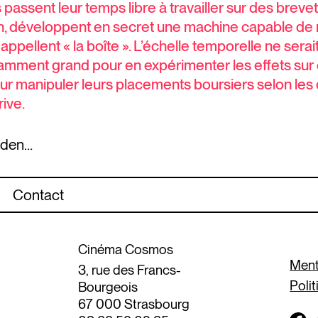
passent leur temps libre à travailler sur des breve
, développent en secret une machine capable de réd
pellent « la boîte ». L’échelle temporelle ne serait p
ment grand pour en expérimenter les effets sur eux-
ur manipuler leurs placements boursiers selon les 
rive.
oden…
Contact
Cinéma Cosmos
Ment
3, rue des Francs-
Polit
Bourgeois
67 000 Strasbourg