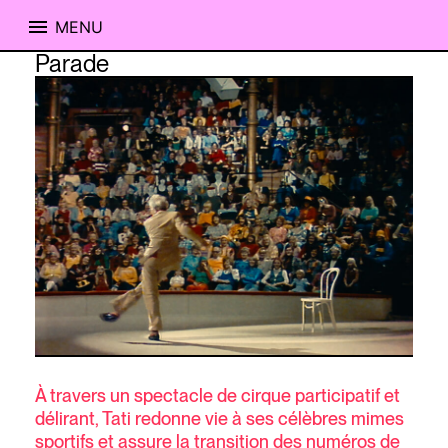
MENU
Skip
Parade
to
content
À travers un spectacle de cirque participatif et
délirant, Tati redonne vie à ses célèbres mimes
sportifs et assure la transition des numéros de