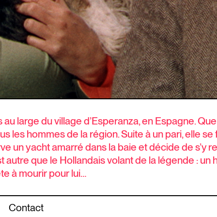
és au large du village d’Esperanza, en Espagne. Que
 les hommes de la région. Suite à un pari, elle se
e un yacht amarré dans la baie et décide de s’y rend
est autre que le Hollandais volant de la légende :
ête à mourir pour lui…
Contact