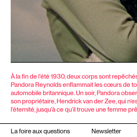
À la fin de l’été 1930, deux corps sont repêch
Pandora Reynolds enflammait les cœurs de tous
automobile britannique. Un soir, Pandora observ
son propriétaire, Hendrick van der Zee, qui n’
l’éternité, jusqu’à ce qu’il trouve une femme pr
La foire aux questions
Newsletter