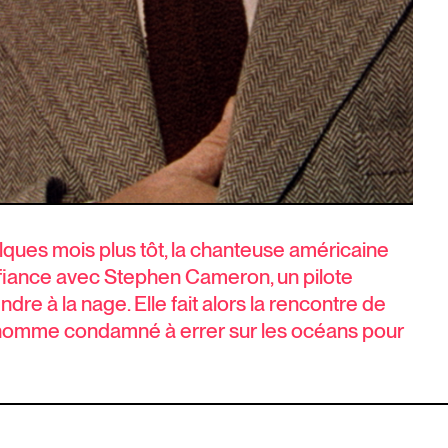
lques mois plus tôt, la chanteuse américaine
 fiance avec Stephen Cameron, un pilote
re à la nage. Elle fait alors la rencontre de
 un homme condamné à errer sur les océans pour