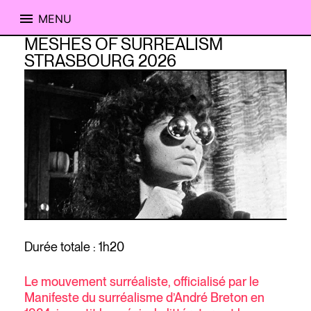
MENU
Skip
MESHES OF SURREALISM
to
STRASBOURG 2026
content
Durée totale : 1h20
Le mouvement surréaliste, officialisé par le
Manifeste du surréalisme d’André Breton en