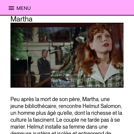
MENU
Skip
Martha
to
content
Peu après la mort de son père, Martha, une
jeune bibliothécaire, rencontre Helmut Salomon,
un homme plus âgé qu’elle, dont la richesse et la
culture la fascinent. Le couple ne tarde pas à se
marier. Helmut installe sa femme dans une
demeure austère et isolée et entreprend de