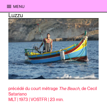
MENU
Skip
Luzzu
to
content
précédé du court métrage
The Beach
, de Cecil
Satariano
MLT | 1973 | VOSTFR | 23 min.