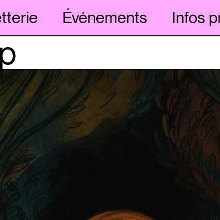
etterie
Événements
Infos p
up