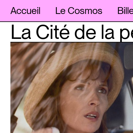
Accueil
Le Cosmos
Bill
La Cité de la 
Skip
to
content