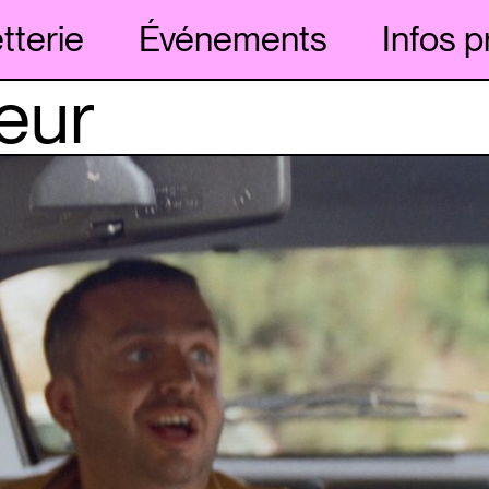
etterie
Événements
Infos p
peur