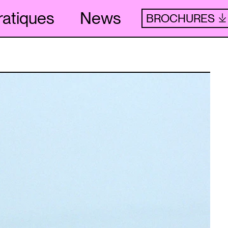
ratiques
News
BROCHURES