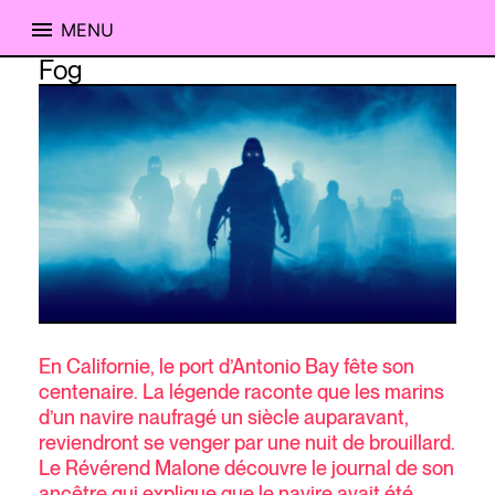
MENU
Skip
Fog
to
content
En Californie, le port d’Antonio Bay fête son
centenaire. La légende raconte que les marins
d’un navire naufragé un siècle auparavant,
reviendront se venger par une nuit de brouillard.
Le Révérend Malone découvre le journal de son
ancêtre qui explique que le navire avait été