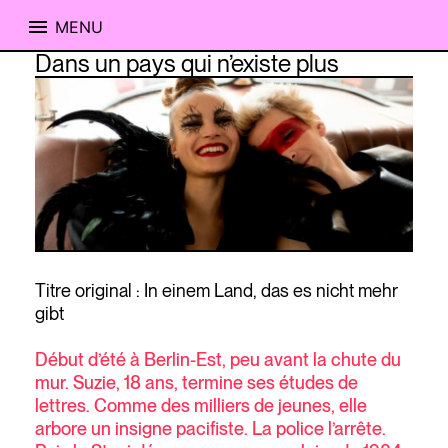
MENU
Skip
Dans un pays qui n’existe plus
to
content
Titre original : In einem Land, das es nicht mehr
gibt
Début d’été à Berlin-Est, peu avant la chute du
mur. Suzie, 18 ans, termine ses études de
lettres. Comme des milliers de jeunes, elle
arbore un insigne pacifiste. La police l’arrête.