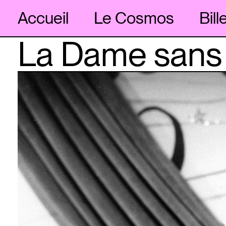
Accueil
Le Cosmos
Bill
La Dame sans
Skip
to
content