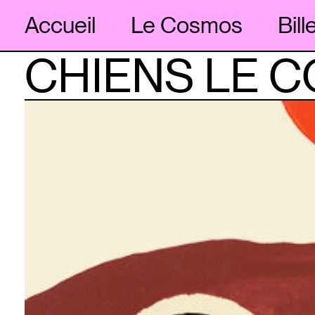
Accueil
Le Cosmos
Bill
CHIENS LE 
Skip
to
content