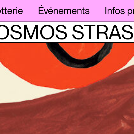
etterie
Événements
Infos p
COSMOS STRA