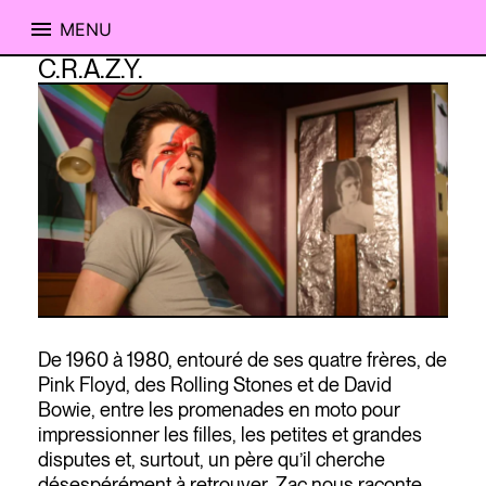
MENU
Skip
C.R.A.Z.Y.
to
content
De 1960 à 1980, entouré de ses quatre frères, de
Pink Floyd, des Rolling Stones et de David
Bowie, entre les promenades en moto pour
impressionner les filles, les petites et grandes
disputes et, surtout, un père qu’il cherche
désespérément à retrouver, Zac nous raconte