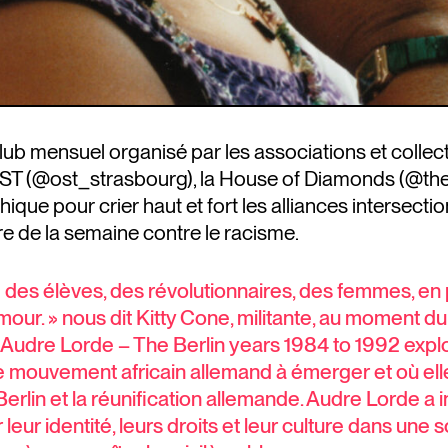
b mensuel organisé par les associations et collect
’OST (@ost_strasbourg), la House of Diamonds (@th
e pour crier haut et fort les alliances intersection
re de la semaine contre le racisme.
ard des élèves, des révolutionnaires, des femmes, en
amour. » nous dit Kitty Cone, militante, au moment d
 Audre Lorde – The Berlin years 1984 to 1992 explo
le mouvement africain allemand à émerger et où elle
 Berlin et la réunification allemande. Audre Lorde a
ur identité, leurs droits et leur culture dans une soc