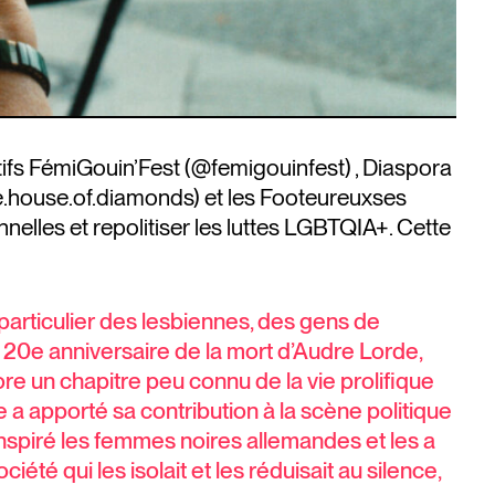
ifs FémiGouin’Fest (@femigouinfest) , Diaspora
e.house.of.diamonds) et les Footeureuxses
nelles et repolitiser les luttes LGBTQIA+. Cette
 particulier des lesbiennes, des gens de
u 20e anniversaire de la mort d’Audre Lorde,
re un chapitre peu connu de la vie prolifique
 a apporté sa contribution à la scène politique
 inspiré les femmes noires allemandes et les a
iété qui les isolait et les réduisait au silence,