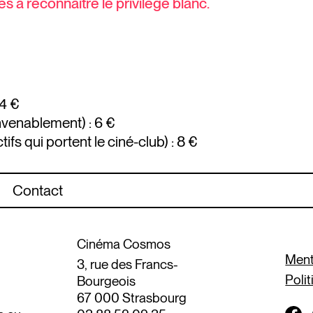
s à reconnaître le privilège blanc.
 4 €
nvenablement) : 6 €
ifs qui portent le ciné-club) : 8 €
Contact
Cinéma Cosmos
Ment
3, rue des Francs-
Polit
Bourgeois
67 000 Strasbourg