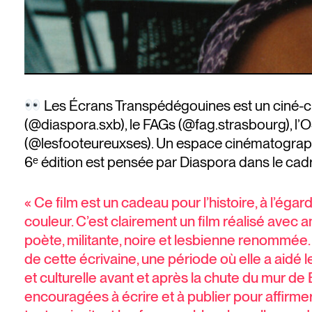
Les Écrans Transpédégouines est un ciné-clu
(@diaspora.sxb), le FAGs (@fag.strasbourg), l
(@lesfooteureuxses). Un espace cinématographiqu
6ᵉ édition est pensée par Diaspora dans le cad
« Ce film est un cadeau pour l’histoire, à l’ég
couleur. C’est clairement un film réalisé avec 
poète, militante, noire et lesbienne renommée.
de cette écrivaine, une période où elle a aidé 
et culturelle avant et après la chute du mur de
encouragées à écrire et à publier pour affirmer le