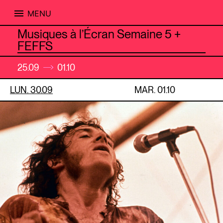
MENU
Skip
Musiques à l’Écran Semaine 5 +
to
FEFFS
content
25.09
01.10
LUN. 30.09
MAR. 01.10