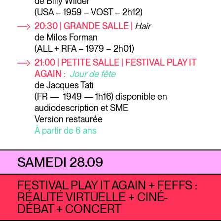
de Billy Wilder
(USA – 1959 – VOST – 2h12)
20:30 | GRANDE SALLE |
Hair
de Milos Forman
(ALL + RFA – 1979 – 2h01)
21:00 | PETITE SALLE | FESTIVAL PLAY IT
AGAIN :
Jour de fête
de Jacques Tati
(FR — 1949 — 1h16) disponible en
audiodescription et SME
Version restaurée
À partir de 6 ans
SAMEDI 28.09
FESTIVAL PLAY IT AGAIN + FEFFS :
RÉALITÉ VIRTUELLE + CINÉ-
DÉBAT + CONCERT