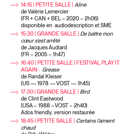
14:15 | PETITE SALLE |
Aline
de Valérie Lemercier
(FR + CAN + BEL – 2020 – 2h06)
disponible en audiodescription et SME
15:30 | GRANDE SALLE |
De battre mon
cœur s’est arrêté
de Jacques Audiard
(FR – 2005 – 1h47)
16:40
| PETITE SALLE | FESTIVAL PLAY IT
AGAIN :
Grease
de Randal Kleiser
(US — 1978 — VOST — 1h45)
17:30 | GRANDE SALLE |
Bird
de Clint Eastwood
(USA – 1988 – VOST – 2h40)
Ados friendly, version restaurée
18:45 | PETITE SALLE |
Certains l’aiment
chaud