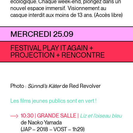
écologique. Chaque week-end, plongez dans un
nouvel espace immersif. Visionnement au
casque interdit aux moins de 13 ans. (Accès libre)
MERCREDI 25.09
FESTIVAL PLAY IT AGAIN +
PROJECTION + RENCONTRE
Photo :
Sùnndi’s Kàter
de Red Revolver
Les films jeunes publics sont en vert !
10:30 | GRANDE SALLE |
Liz et l’oiseau bleu
de Naoko Yamada
(JAP – 2018 – VOST – 1h29)