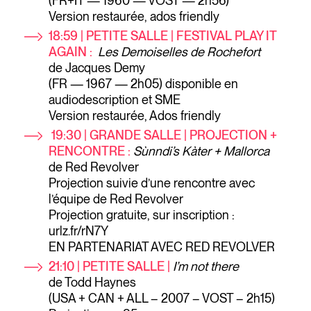
(FR+IT — 1960 — VOST — 2h56)
Version restaurée, ados friendly
18:59 | PETITE SALLE | FESTIVAL PLAY IT
AGAIN :
Les Demoiselles de Rochefort
de Jacques Demy
(FR — 1967 — 2h05) disponible en
audiodescription et SME
Version restaurée, Ados friendly
19:30
| GRANDE SALLE | PROJECTION +
RENCONTRE :
Sùnndi’s Kàter + Mallorca
de Red Revolver
Projection suivie d’une rencontre avec
l’équipe de Red Revolver
Projection gratuite, sur inscription :
urlz.fr/rN7Y
EN PARTENARIAT AVEC RED REVOLVER
21:10
| PETITE SALLE |
I’m not there
de Todd Haynes
(USA + CAN + ALL – 2007 – VOST – 2h15)