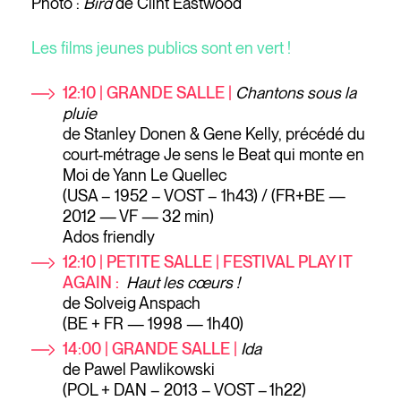
Photo :
Bird
de Clint Eastwood
Les films jeunes publics sont en vert !
12:10 | GRANDE SALLE |
Chantons sous la
pluie
de Stanley Donen & Gene Kelly, précédé du
court-métrage Je sens le Beat qui monte en
Moi de Yann Le Quellec
(USA – 1952 – VOST – 1h43) / (FR+BE —
2012 — VF — 32 min)
Ados friendly
12:10
| PETITE SALLE | FESTIVAL PLAY IT
AGAIN :
Haut les cœurs !
de Solveig Anspach
(BE + FR — 1998 — 1h40)
14:00 | GRANDE SALLE |
Ida
de Pawel Pawlikowski
(POL + DAN – 2013 – VOST – 1h22)