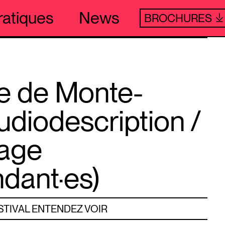
ratiques
News
BROCHURES
e de Monte-
udiodescription /
rage
dant·es)
STIVAL ENTENDEZ VOIR