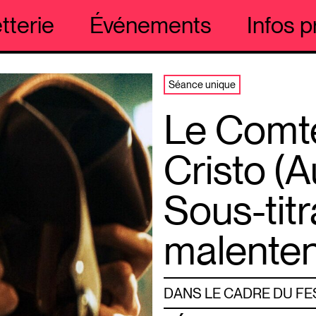
etterie
Événements
Infos p
Séance unique
Le Comt
Cristo (A
Sous-tit
malenten
DANS LE CADRE DU FE